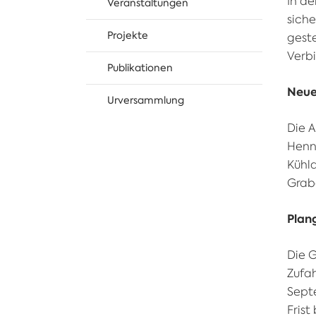
In d
Veranstaltungen
siche
Projekte
geste
Verbi
Publikationen
Neue
Urversammlung
Die 
Henn
Kühl
Grab
Plan
Die G
Zufah
Sept
Frist