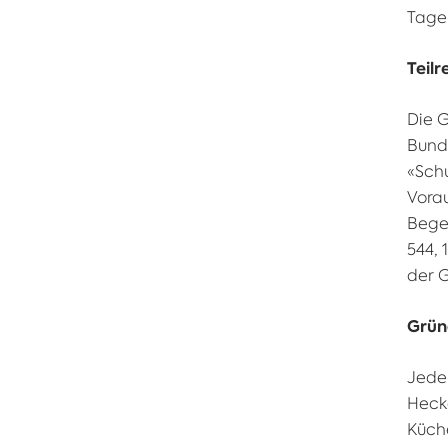
Tage
Teil
Die G
Bund
«Schu
Vorau
Begeg
544, 
der 
Grün
Jede
Hecke
Küch