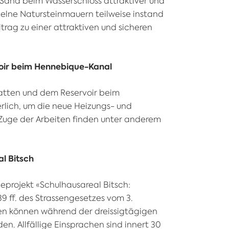
Sand beim Wasserschloss attraktiver und
zelne Natursteinmauern teilweise instand
trag zu einer attraktiven und sicheren
oir beim Hennebique-Kanal
matten und dem Reservoir beim
rlich, um die neue Heizungs- und
 Zuge der Arbeiten finden unter anderem
l Bitsch
eprojekt «Schulhausareal Bitsch:
9 ff. des Strassengesetzes vom 3.
gen können während der dreissigtägigen
n. Allfällige Einsprachen sind innert 30