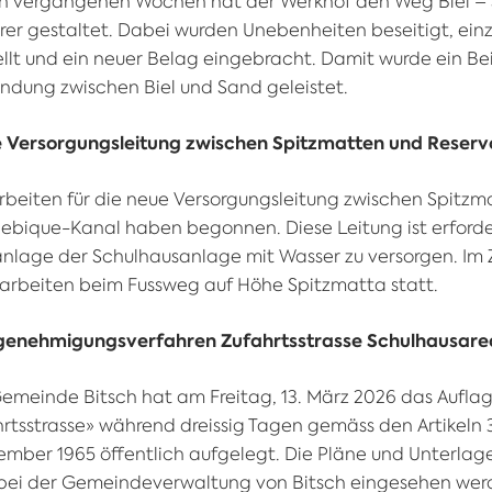
en vergangenen Wochen hat der Werkhof den Weg Biel – 
rer gestaltet. Dabei wurden Unebenheiten beseitigt, ein
llt und ein neuer Belag eingebracht. Damit wurde ein Bei
ndung zwischen Biel und Sand geleistet.
 Versorgungsleitung zwischen Spitzmatten und Reserv
Arbeiten für die neue Versorgungsleitung zwischen Spitz
ebique-Kanal haben begonnen. Diese Leitung ist erforde
anlage der Schulhausanlage mit Wasser zu versorgen. Im
arbeiten beim Fussweg auf Höhe Spitzmatta statt.
genehmigungsverfahren Zufahrtsstrasse Schulhausarea
emeinde Bitsch hat am Freitag, 13. März 2026 das Auflag
rtsstrasse» während dreissig Tagen gemäss den Artikeln 3
ember 1965 öffentlich aufgelegt. Die Pläne und Unterla
 bei der Gemeindeverwaltung von Bitsch eingesehen werde