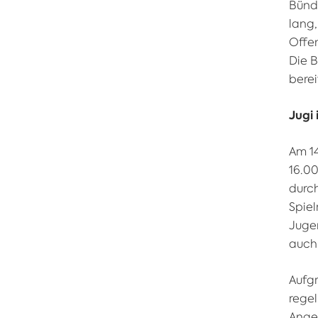
Bünde
lang
Offe
Die 
berei
Jugi 
Am 14
16.00
durc
Spiel
Jugen
auch 
Aufgr
rege
Ange