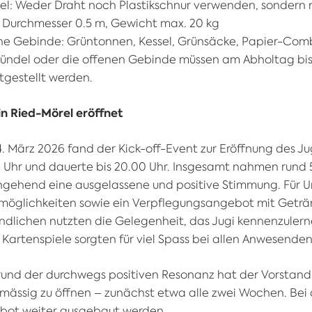
l: Weder Draht noch Plastikschnur verwenden, sondern n
, Durchmesser 0.5 m, Gewicht max. 20 kg
ne Gebinde: Grüntonnen, Kessel, Grünsäcke, Papier-Comb
Bündel oder die offenen Gebinde müssen am Abholtag bi
tgestellt werden.
in Ried-Mörel eröffnet
. März 2026 fand der Kick-off-Event zur Eröffnung des J
 Uhr und dauerte bis 20.00 Uhr. Insgesamt nahmen rund 5
hgehend eine ausgelassene und positive Stimmung. Für U
möglichkeiten sowie ein Verpflegungsangebot mit Geträn
dlichen nutzten die Gelegenheit, das Jugi kennenzulernen
Kartenspiele sorgten für viel Spass bei allen Anwesenden
und der durchwegs positiven Resonanz hat der Vorstand 
lmässig zu öffnen – zunächst etwa alle zwei Wochen. Be
bot weiter ausgebaut werden.