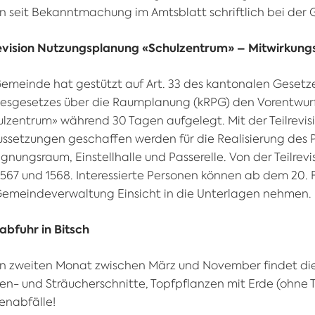
n seit Bekanntmachung im Amtsblatt schriftlich bei der
revision Nutzungsplanung «Schulzentrum» – Mitwirkung
emeinde hat gestützt auf Art. 33 des kantonalen Gesetze
esgesetzes über die Raumplanung (kRPG) den Vorentwurf 
lzentrum» während 30 Tagen aufgelegt. Mit der Teilrevis
ssetzungen geschaffen werden für die Realisierung des P
nungsraum, Einstellhalle und Passerelle. Von der Teilrevis
1567 und 1568. Interessierte Personen können ab dem 20.
Gemeindeverwaltung Einsicht in die Unterlagen nehmen.
abfuhr in Bitsch
n zweiten Monat zwischen März und November findet die G
n- und Sträucherschnitte, Topfpflanzen mit Erde (ohne T
enabfälle!