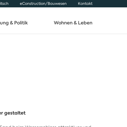
itsch
eConstruction/Bauwesen
Kontakt
ung & Politik
Wohnen & Leben
lzugriffe
lzugriffe
lzugriffe
lzugriffe
elles
elles
elles
elles
uelle Baugesuche
uelle Baugesuche
uelle Baugesuche
uelle Baugesuche
r gestaltet