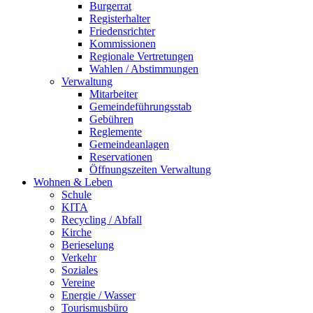
Burgerrat
Registerhalter
Friedensrichter
Kommissionen
Regionale Vertretungen
Wahlen / Abstimmungen
Verwaltung
Mitarbeiter
Gemeindeführungsstab
Gebühren
Reglemente
Gemeindeanlagen
Reservationen
Öffnungszeiten Verwaltung
Wohnen & Leben
Schule
KITA
Recycling / Abfall
Kirche
Berieselung
Verkehr
Soziales
Vereine
Energie / Wasser
Tourismusbüro